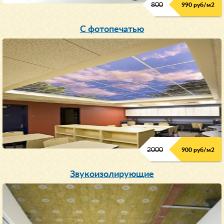
800
990 руб/м
2
С фотопечатью
2000
900 руб/м
2
Звукоизолирующие