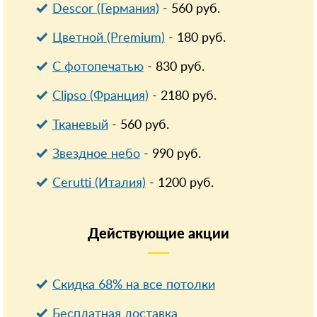
Descor (Германия)
-
560
руб.
Цветной (Premium)
-
180
руб.
С фотопечатью
-
830
руб.
Clipso (Франция)
-
2180
руб.
Тканевый
-
560
руб.
Звездное небо
-
990
руб.
Cerutti (Италия)
-
1200
руб.
Действующие
акции
Скидка 68% на все потолки
Бесплатная доставка