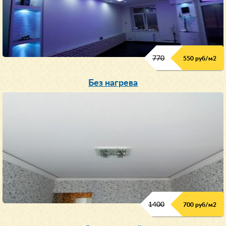
770
550 руб/м
2
Без нагрева
1400
700 руб/м2