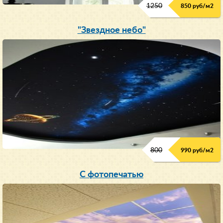
1250
850 руб/м
2
"Звездное небо"
800
990 руб/м
2
С фотопечатью