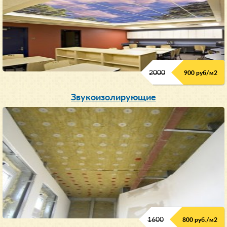
2000
900 руб/м
2
Звукоизолирующие
1600
800 руб./м2