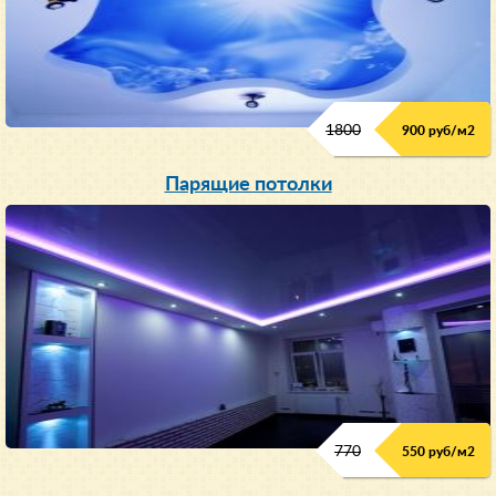
1800
900 руб/м
2
Парящие потолки
770
550 руб/м
2