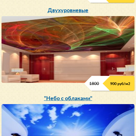
Двухуровневые
1800
900 руб/м
2
"Небо с облаками"