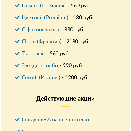
Descor (Германия)
-
560
руб.
Цветной (Premium)
-
180
руб.
С фотопечатью
-
830
руб.
Clipso (Франция)
-
2180
руб.
Тканевый
-
560
руб.
Звездное небо
-
990
руб.
Cerutti (Италия)
-
1200
руб.
Действующие
акции
Скидка 68% на все потолки