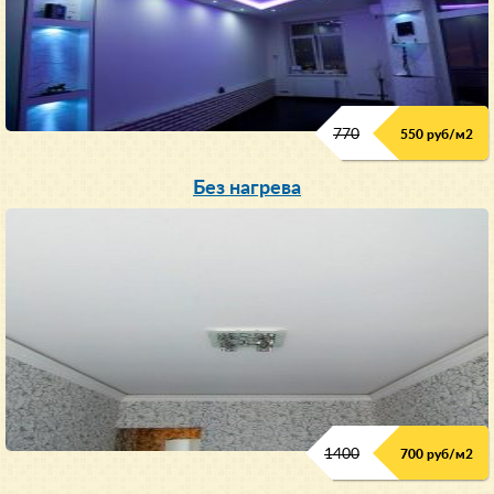
770
550 руб/м
2
Без нагрева
1400
700 руб/м2