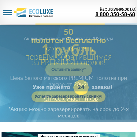
Вам перезвонить?
8 800 350-58-68
Акция действует
до 07 августа 2026 года
1 рубль
за PREMIUM потолок!
Цена белого матового PREMIUM полотна при
заказе от 20м
2
!
Успейте зарезервировать скидку!