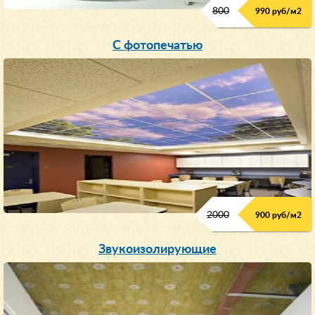
800
990 руб/м
2
С фотопечатью
2000
900 руб/м
2
Звукоизолирующие