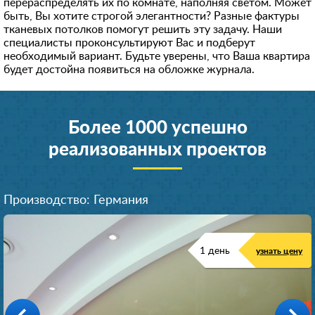
перераспределять их по комнате, наполняя светом. Может
быть, Вы хотите строгой элегантности? Разные фактуры
тканевых потолков помогут решить эту задачу. Наши
специалисты проконсультируют Вас и подберут
необходимый вариант. Будьте уверены, что Ваша квартира
будет достойна появиться на обложке журнала.
Более 1000 успешно
реализованных проектов
Производство: Германия
1 день
узнать цену
Производство: Германия
Производство: Германия
Производство: Германия
Производство: Германия
Производство: Германия
Производство: Германия