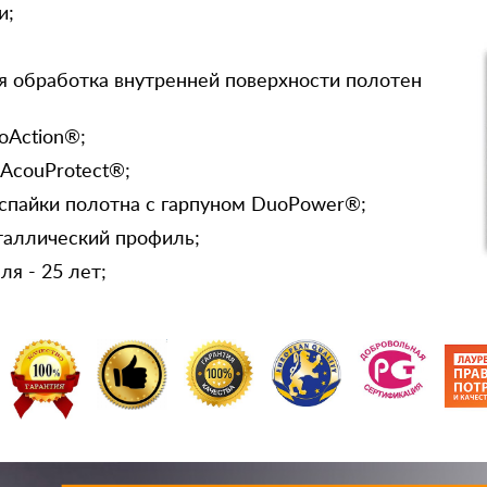
и;
я обработка внутренней поверхности полотен
oAction®;
 AcouProtect®;
спайки полотна с гарпуном DuoPower®;
таллический профиль;
я - 25 лет;