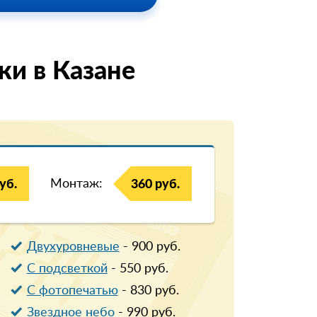
и в Казанe
Монтаж:
уб.
360 руб.
Двухуровневые
-
900
руб.
С подсветкой
-
550
руб.
С фотопечатью
-
830
руб.
Звездное небо
-
990
руб.