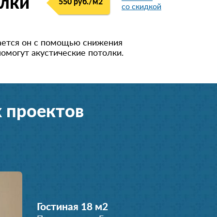
олки
550 руб./м
2
со скидкой
ается он с помощью снижения
помогут акустические потолки.
 проектов
Гостиная 18 м
2