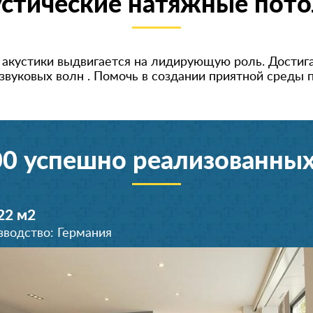
стические натяжные пот
 акустики выдвигается на лидирующую роль. Достиг
 звуковых волн . Помочь в создании приятной среды 
00 успешно реализованных
22 м
2
зводство: Германия
Спальня 14 м
Лоджия 10 м
Зал 22 м
2
2
2