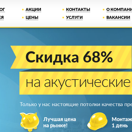
ОГ
АКЦИИ
КОНТАКТЫ
О КОМПАН
ЕЯ
ЦЕНЫ
УСЛУГИ
ВАКАНСИИ
Скидка 68%
на акустические
Только у нас настоящие потолки качества п
Лучшая цена
Монта
на рынке!
1 день