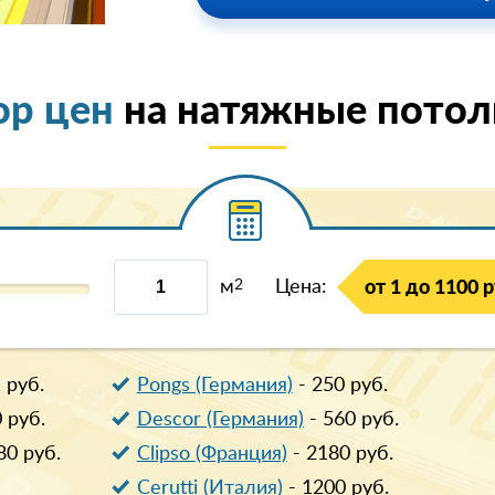
ор цен
на натяжные потолк
м
2
Цена:
от 1 до 1100 р
1
руб.
Pongs (Германия)
-
250
руб.
0
руб.
Descor (Германия)
-
560
руб.
80
руб.
Clipso (Франция)
-
2180
руб.
Cerutti (Италия)
-
1200
руб.