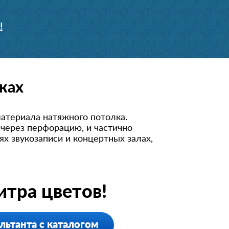
!
ках
атериала натяжного потолка.
 через перфорацию, и частично
х звукозаписи и концертных залах,
тра цветов!
льтанта с каталогом