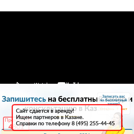
Запишитесь
на бесплатный замер и
консультацию в Казанe
9
Сайт сдается в аренду!
Ищем партнеров в Казанe.
Промокод
Справки по телефону 8 (495) 255-44-45
4801