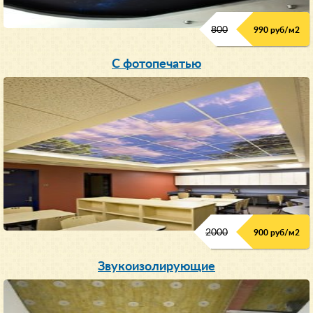
800
990 руб/м
2
С фотопечатью
2000
900 руб/м
2
Звукоизолирующие