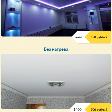
770
550 руб/м
2
Без нагрева
1400
700 руб/м2