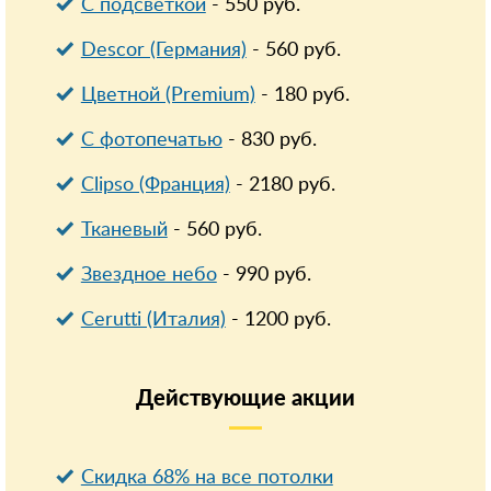
С подсветкой
-
550
руб.
Descor (Германия)
-
560
руб.
Цветной (Premium)
-
180
руб.
С фотопечатью
-
830
руб.
Clipso (Франция)
-
2180
руб.
Тканевый
-
560
руб.
Звездное небо
-
990
руб.
Cerutti (Италия)
-
1200
руб.
Действующие
акции
Скидка 68% на все потолки