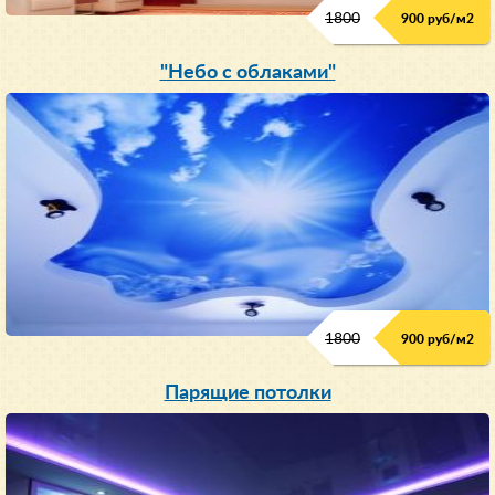
1800
900 руб/м
2
"Небо с облаками"
1800
900 руб/м
2
Парящие потолки