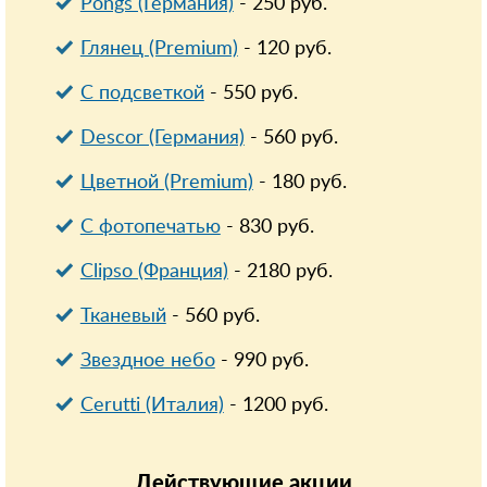
Pongs (Германия)
-
250
руб.
Глянец (Premium)
-
120
руб.
С подсветкой
-
550
руб.
Descor (Германия)
-
560
руб.
Цветной (Premium)
-
180
руб.
С фотопечатью
-
830
руб.
Clipso (Франция)
-
2180
руб.
Тканевый
-
560
руб.
Звездное небо
-
990
руб.
Cerutti (Италия)
-
1200
руб.
Действующие
акции