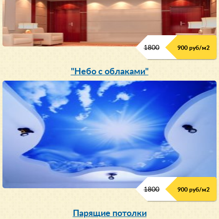
1800
900 руб/м
2
"Небо с облаками"
1800
900 руб/м
2
Парящие потолки