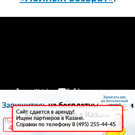
Запишитесь
на бесплатный замер и
15
Сайт сдается в аренду!
консультацию в Казанe
Ищем партнеров в Казанe.
Промокод
Справки по телефону 8 (495) 255-44-45
4801