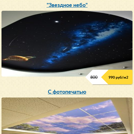
"Звездное небо"
800
990 руб/м
2
С фотопечатью