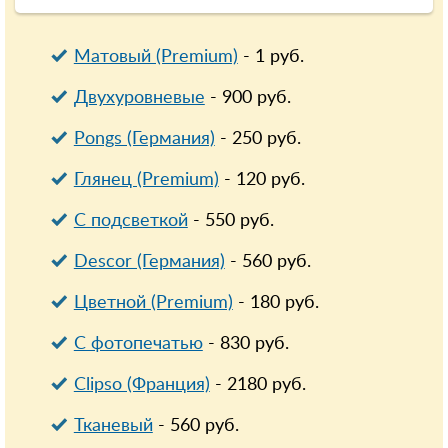
Матовый (Premium)
-
1
руб.
Двухуровневые
-
900
руб.
Pongs (Германия)
-
250
руб.
Глянец (Premium)
-
120
руб.
С подсветкой
-
550
руб.
Descor (Германия)
-
560
руб.
Цветной (Premium)
-
180
руб.
С фотопечатью
-
830
руб.
Clipso (Франция)
-
2180
руб.
Тканевый
-
560
руб.