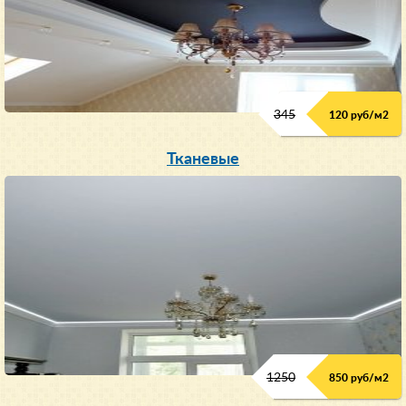
345
120 руб/м
2
Тканевые
1250
850 руб/м
2