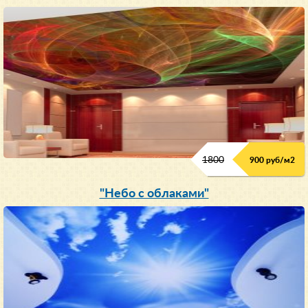
1800
900 руб/м
2
"Небо с облаками"