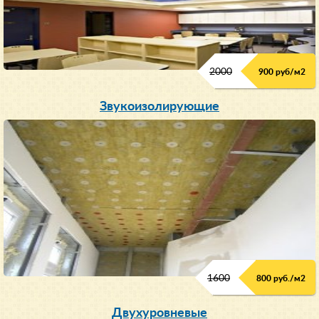
2000
900 руб/м
2
Звукоизолирующие
1600
800 руб./м2
Двухуровневые