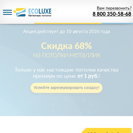
Вам перезвонить?
8 800 350-58-68
Акция действует
до 10 августа 2026 года
Скидка 68%
на потолки металлик
Только у нас настоящие потолки качества
премиум по цене
от 1 руб.
!
Успейте зарезервировать скидку!