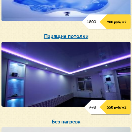
1800
900 руб/м
2
Парящие потолки
770
550 руб/м
2
Без нагрева