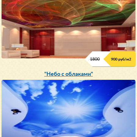
1800
900 руб/м
2
"Небо с облаками"