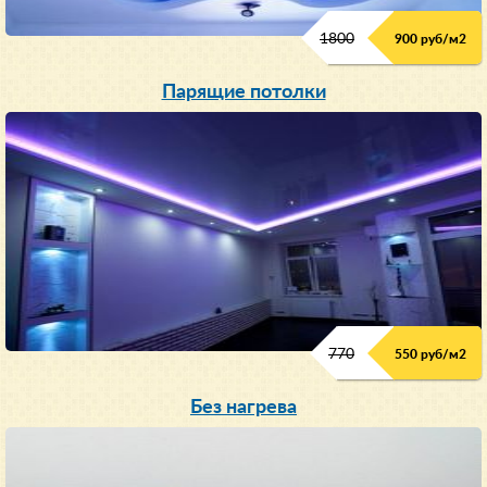
1800
900 руб/м
2
Парящие потолки
770
550 руб/м
2
Без нагрева