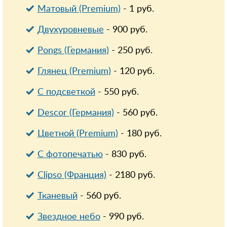
Матовый (Premium)
-
1
руб.
Двухуровневые
-
900
руб.
Pongs (Германия)
-
250
руб.
Глянец (Premium)
-
120
руб.
С подсветкой
-
550
руб.
Descor (Германия)
-
560
руб.
Цветной (Premium)
-
180
руб.
С фотопечатью
-
830
руб.
Clipso (Франция)
-
2180
руб.
Тканевый
-
560
руб.
Звездное небо
-
990
руб.