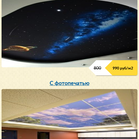
800
990 руб/м
2
С фотопечатью