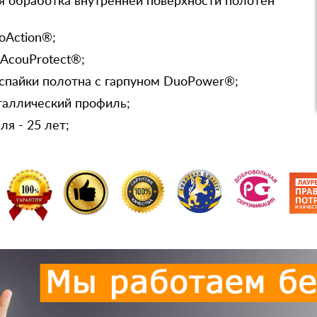
я обработка внутренней поверхности полотен
oAction®;
 AcouProtect®;
спайки полотна с гарпуном DuoPower®;
таллический профиль;
я - 25 лет;