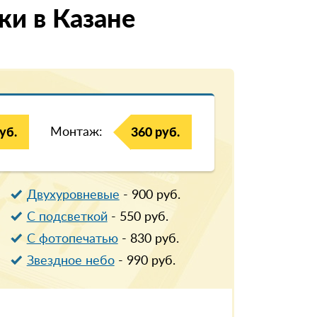
и в Казанe
Монтаж:
уб.
360 руб.
Двухуровневые
-
900
руб.
С подсветкой
-
550
руб.
С фотопечатью
-
830
руб.
Звездное небо
-
990
руб.