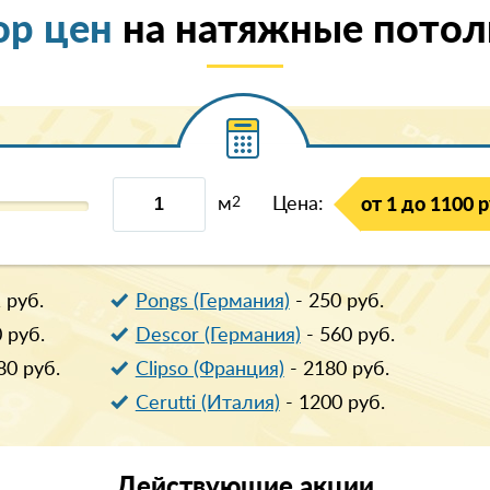
ор цен
на натяжные потолк
м
2
Цена:
от 1 до 1100 р
1
руб.
Pongs (Германия)
-
250
руб.
0
руб.
Descor (Германия)
-
560
руб.
80
руб.
Clipso (Франция)
-
2180
руб.
Cerutti (Италия)
-
1200
руб.
Действующие
акции