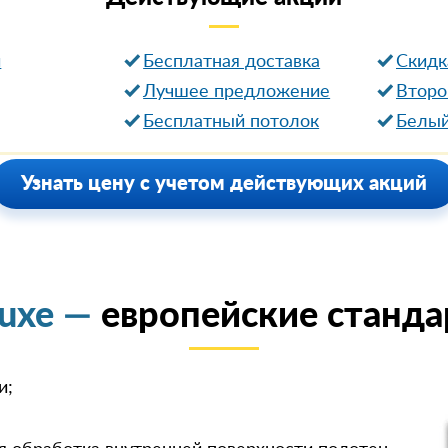
и
Бесплатная доставка
Cкидк
Лучшее предложение
Второ
Бесплатный потолок
Белый
Узнать цену с учетом действующих акций
luxe —
европейские станда
и;