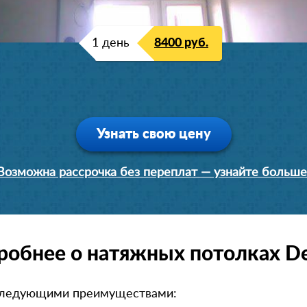
1 день
8400 руб.
Узнать свою цену
Возможна рассрочка без переплат — узнайте больше
робнее о натяжных потолках De
следующими преимуществами: