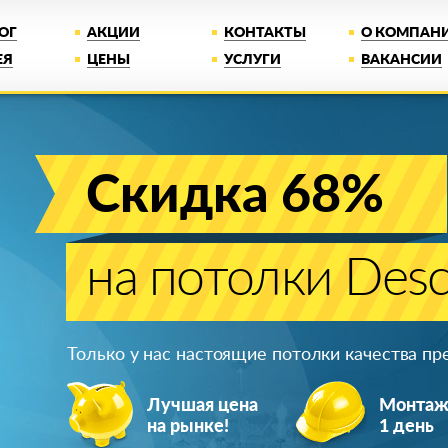
ОГ
АКЦИИ
КОНТАКТЫ
О КОМПАН
ЕЯ
ЦЕНЫ
УСЛУГИ
ВАКАНСИИ
Скидка 68%
на потолки Desc
Только у нас настоящие потолки качества п
Лучшая цена
Монта
на рынке!
1 день