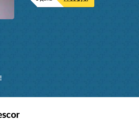
!
scor