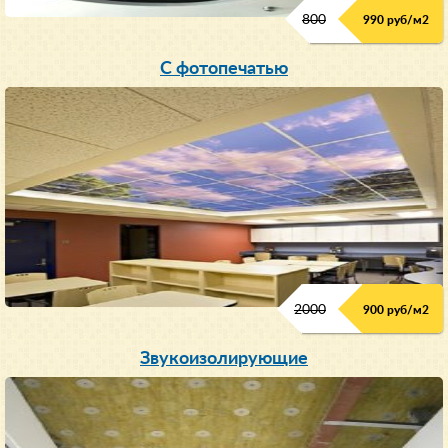
800
990 руб/м
2
С фотопечатью
2000
900 руб/м
2
Звукоизолирующие