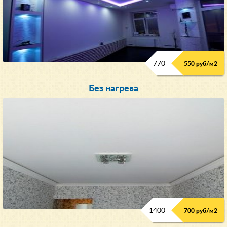
770
550 руб/м
2
Без нагрева
1400
700 руб/м2