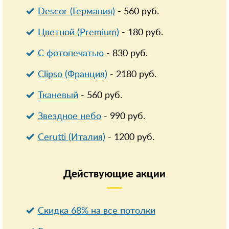
Descor (Германия)
-
560
руб.
Цветной (Premium)
-
180
руб.
С фотопечатью
-
830
руб.
Clipso (Франция)
-
2180
руб.
Тканевый
-
560
руб.
Звездное небо
-
990
руб.
Cerutti (Италия)
-
1200
руб.
Действующие
акции
Скидка 68% на все потолки