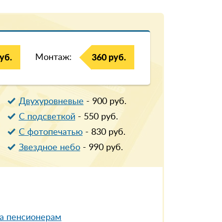
Монтаж:
уб.
360 руб.
Двухуровневые
-
900
руб.
С подсветкой
-
550
руб.
С фотопечатью
-
830
руб.
Звездное небо
-
990
руб.
а пенсионерам