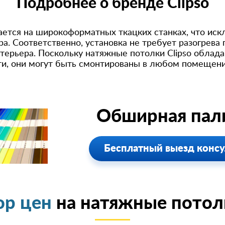
Подробнее о бренде Clipso
ается на широкоформатных ткацких станках, что ис
а. Соответственно, установка не требует разогрева
терьера. Поскольку натяжные потолки Clipso облад
ти, они могут быть смонтированы в любом помещени
Обширная пали
Бесплатный выезд консу
ор цен
на натяжные потолк