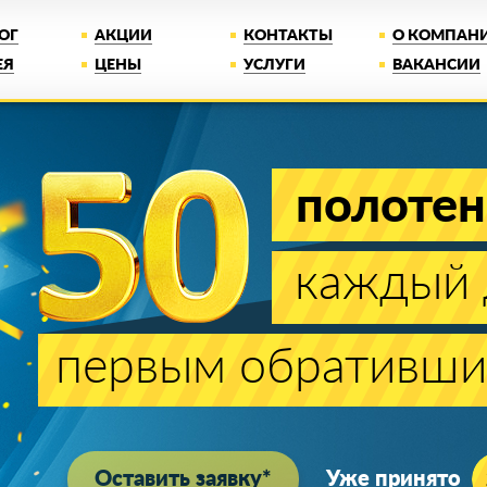
ОГ
АКЦИИ
КОНТАКТЫ
О КОМПАН
ЕЯ
ЦЕНЫ
УСЛУГИ
ВАКАНСИИ
1 рубль
за PREMIUM п
Цена белого матового PREMIUM полотна при 
Лучшая цена
Монта
на рынке!
1 день