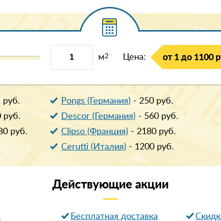
м
2
Цена:
от 1 до 1100 р
1
руб.
Pongs (Германия)
-
250
руб.
0
руб.
Descor (Германия)
-
560
руб.
80
руб.
Clipso (Франция)
-
2180
руб.
Cerutti (Италия)
-
1200
руб.
Действующие
акции
и
Бесплатная доставка
Cкидк