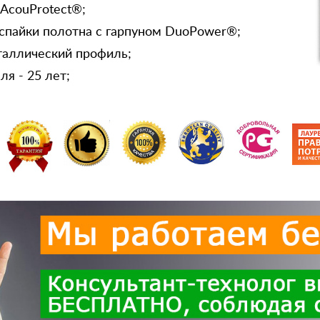
 AcouProtect®;
спайки полотна с гарпуном DuoPower®;
таллический профиль;
я - 25 лет;