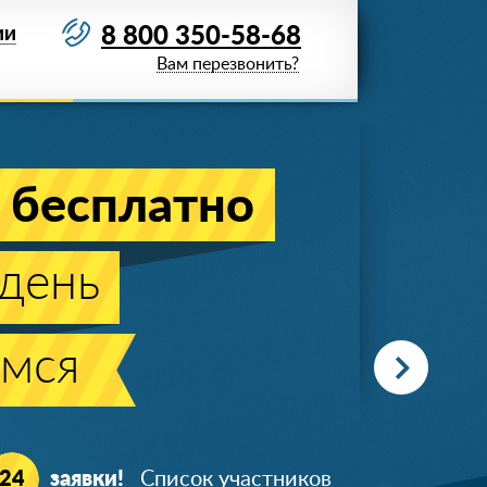
8 800 350-58-68
ИИ
Вам перезвонить?
Акция действует
до 07 августа 2026 года
отолок!
заказе от 20м
2
!
ж
Гарантия 25
лет