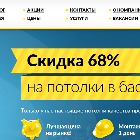
ОГ
АКЦИИ
КОНТАКТЫ
О КОМПАН
ЕЯ
ЦЕНЫ
УСЛУГИ
ВАКАНСИИ
Скидка 68%
на потолки в ба
Только у нас настоящие потолки качества п
Лучшая цена
Монта
на рынке!
1 день