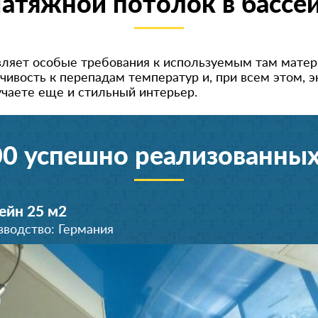
атяжной потолок в бассе
ъявляет особые требования к используемым там мате
чивость к перепадам температур и, при всем этом, э
чаете еще и стильный интерьер.
00 успешно реализованных
ейн 25 м
2
зводство: Германия
Бассейн 32 м
Бассейн 15 м
Бассейн 20 м
Бассейн 23 м
Бассейн 18 м
Бассейн 16 м
Бассейн 25 м
2
2
2
2
2
2
2
Производство: Германия
Производство: Германия
Производство: Германия
Производство: Германия
Производство: Германия
Производство: Германия
Производство: Германия