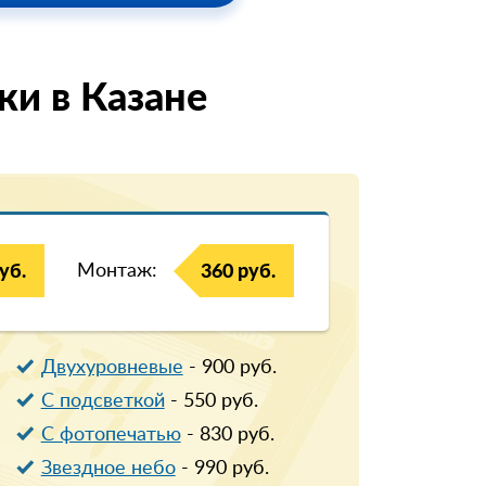
и в Казанe
Монтаж:
уб.
360 руб.
Двухуровневые
-
900
руб.
С подсветкой
-
550
руб.
С фотопечатью
-
830
руб.
Звездное небо
-
990
руб.