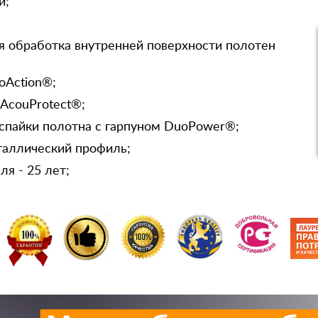
и;
я обработка внутренней поверхности полотен
oAction®;
 AcouProtect®;
спайки полотна с гарпуном DuoPower®;
таллический профиль;
я - 25 лет;