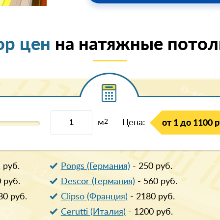
ор цен
на натяжные потолк
м
2
Цена:
от 1 до 1100 р
1
руб.
Pongs (Германия)
-
250
руб.
0
руб.
Descor (Германия)
-
560
руб.
80
руб.
Clipso (Франция)
-
2180
руб.
Cerutti (Италия)
-
1200
руб.