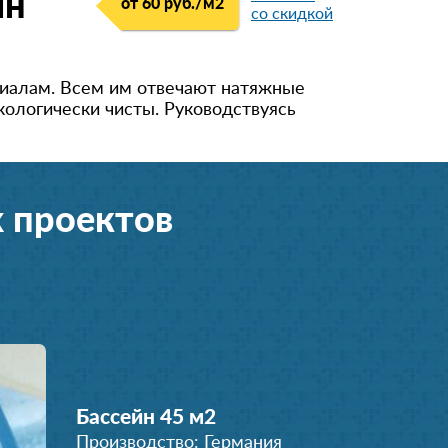
йн
от 60 руб./м
2
со скидкой
риалам. Всем им отвечают натяжные
кологически чисты. Руководствуясь
 проектов
Бассейн 45 м
2
Производство: Германия