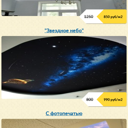
1250
850 руб/м
2
"Звездное небо"
800
990 руб/м
2
С фотопечатью