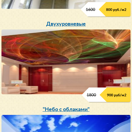
1600
800 руб./м2
Двухуровневые
1800
900 руб/м
2
"Небо с облаками"