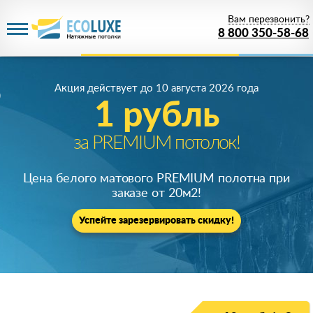
Вам перезвонить?
8 800 350-58-68
Акция действует
до 10 августа 2026 года
Акция действует
до 10 августа 2026 года
1 рубль
Скидка 68%
на все потолки!
за PREMIUM потолок!
Только у нас настоящие потолки качества
Цена белого матового PREMIUM полотна при
премиум по цене
от 1 руб.
!
заказе от 20м
2
!
Успейте зарезервировать скидку!
Успейте зарезервировать скидку!