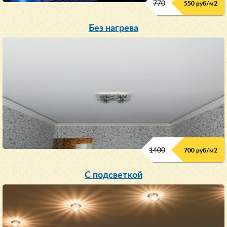
770
550 руб/м
2
Без нагрева
1400
700 руб/м2
С подсветкой