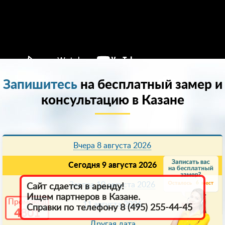
Запишитесь
на бесплатный замер и
консультацию в Казанe
Вчера 8 августа 2026
Сегодня 9 августа 2026
6
Завтра 10 августа 2026
Сайт сдается в аренду!
Ищем партнеров в Казанe.
Промокод
11 августа 2026
Справки по телефону 8 (495) 255-44-45
4801
Другая дата