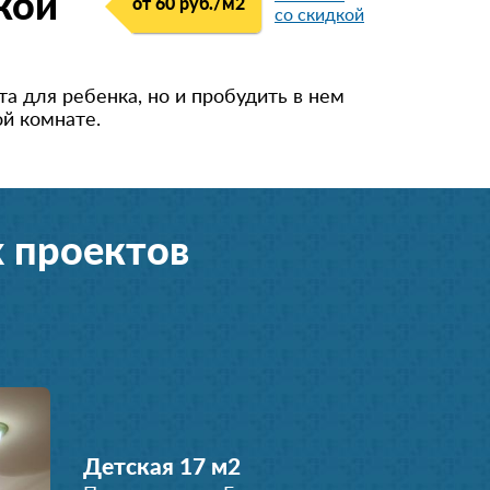
кой
от 60 руб./м
2
со скидкой
а для ребенка, но и пробудить в нем
вой комнате.
 проектов
Детская 17 м
2