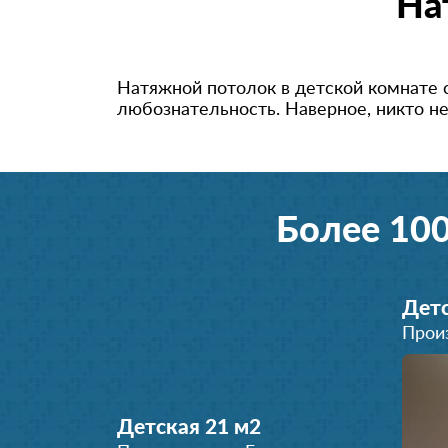
На
Натяжной потолок в детской комнате с
любознательность
. Наверное, никто н
Более 10
Детс
Прои
Детская 21 м
2