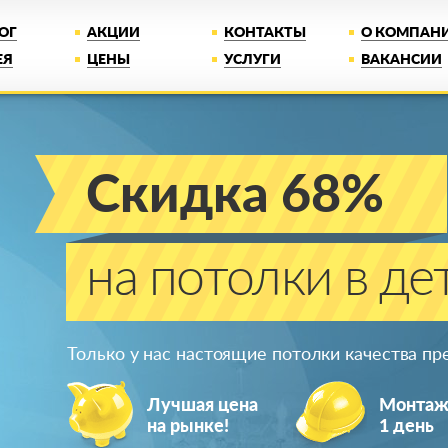
ОГ
АКЦИИ
КОНТАКТЫ
О КОМПАН
ЕЯ
ЦЕНЫ
УСЛУГИ
ВАКАНСИИ
Скидка 68%
на потолки в де
Только у нас настоящие потолки качества п
Лучшая цена
Монта
на рынке!
1 день