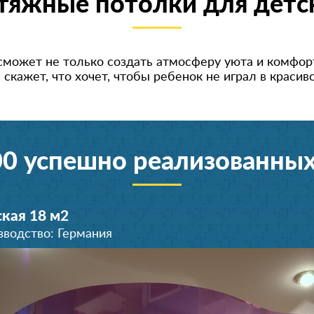
тяжные потолки для детс
может не только создать атмосферу уюта и комфорт
е скажет, что хочет, чтобы ребенок не играл в краси
00 успешно реализованных
кая 18 м
2
зводство: Германия
Детская 22 м
Детская 16 м
Детская 14 м
Детская 15 м
Детская 20 м
Детская 19 м
2
2
2
2
2
2