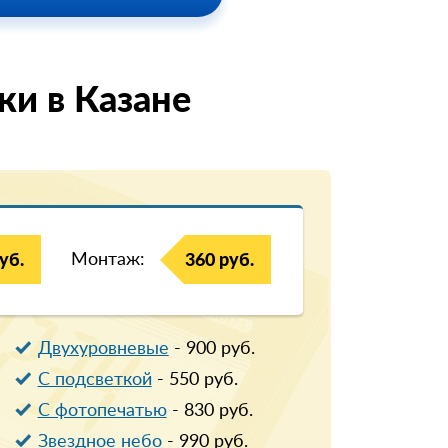
и в Казанe
Монтаж:
уб.
360 руб.
Двухуровневые
-
900
руб.
С подсветкой
-
550
руб.
С фотопечатью
-
830
руб.
Звездное небо
-
990
руб.