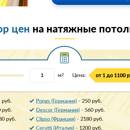
ор цен
на натяжные потолк
м
2
Цена:
от 1 до 1100 р
1
руб.
Pongs (Германия)
-
250
руб.
0
руб.
Descor (Германия)
-
560
руб.
80
руб.
Clipso (Франция)
-
2180
руб.
Cerutti (Италия)
-
1200
руб.