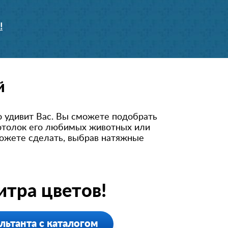
!
й
о удивит Вас. Вы сможете подобрать
потолок его любимых животных или
можете сделать, выбрав натяжные
тра цветов!
льтанта с каталогом