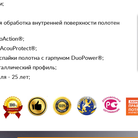
и;
я обработка внутренней поверхности полотен
oAction®;
 AcouProtect®;
спайки полотна с гарпуном DuoPower®;
таллический профиль;
я - 25 лет;