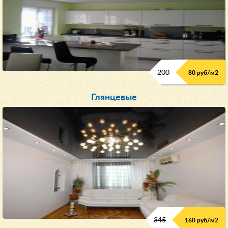
200
80 руб/м
2
Глянцевые
345
160 руб/м
2