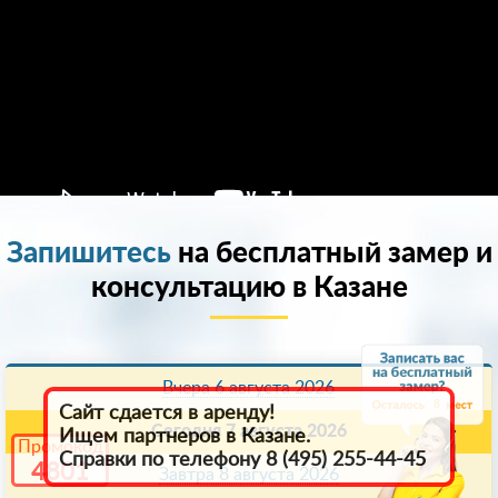
Запишитесь
на бесплатный замер и
консультацию в Казанe
Вчера 6 августа 2026
8
Сайт сдается в аренду!
Сегодня 7 августа 2026
Ищем партнеров в Казанe.
Промокод
Справки по телефону 8 (495) 255-44-45
4801
Завтра 8 августа 2026