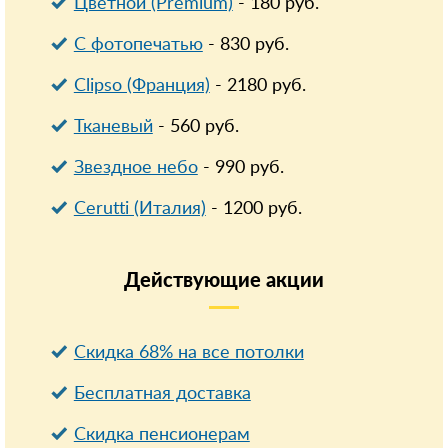
Цветной (Premium)
-
180
руб.
С фотопечатью
-
830
руб.
Clipso (Франция)
-
2180
руб.
Тканевый
-
560
руб.
Звездное небо
-
990
руб.
Cerutti (Италия)
-
1200
руб.
Действующие
акции
Скидка 68% на все потолки
Бесплатная доставка
Cкидка пенсионерам