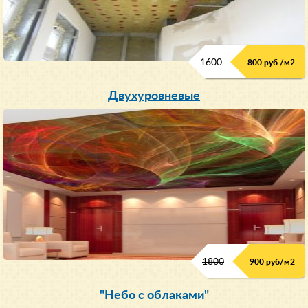
1600
800 руб./м2
Двухуровневые
1800
900 руб/м
2
"Небо с облаками"