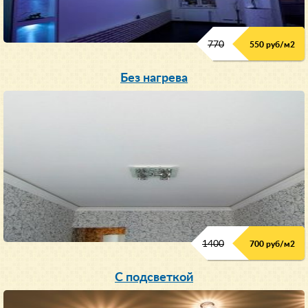
770
550 руб/м
2
Без нагрева
1400
700 руб/м2
С подсветкой