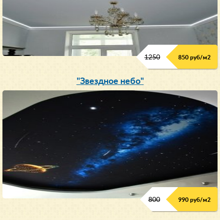
1250
850 руб/м
2
"Звездное небо"
800
990 руб/м
2