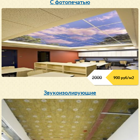
С фотопечатью
2000
900 руб/м
2
Звукоизолирующие