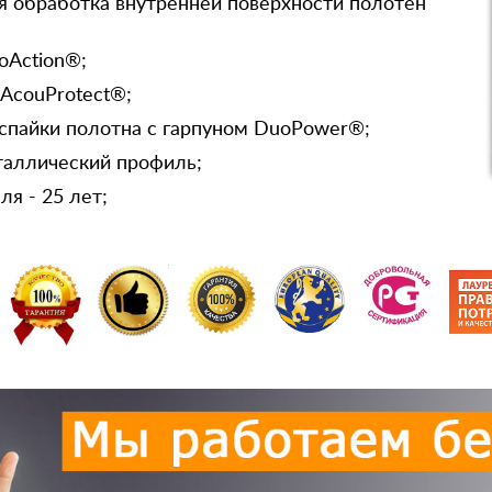
я обработка внутренней поверхности полотен
oAction®;
 AcouProtect®;
спайки полотна с гарпуном DuoPower®;
таллический профиль;
я - 25 лет;