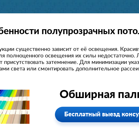
бенности полупрозрачных пото
укции существенно зависит от её освещения. Краси
для полноценного освещения их силы недостаточно.
т присутствовать затемнение. Для минимизации ука
ами света или смонтировать дополнительное рассе
Обширная пали
Бесплатный выезд консу