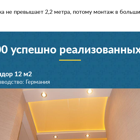
а не превышает 2,2 метра, потому монтаж в больших
00 успешно реализованных
дор 12 м
2
зводство: Германия
Гостиная 22 м
Зал 21 м
2
2
Производство: Германия
Производство: Германия