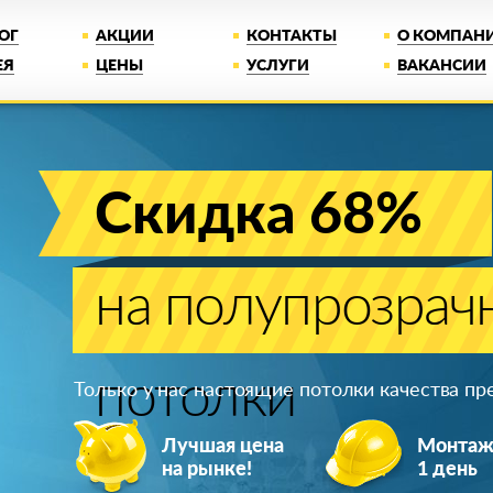
ОГ
АКЦИИ
КОНТАКТЫ
О КОМПАН
ЕЯ
ЦЕНЫ
УСЛУГИ
ВАКАНСИИ
Скидка 68%
на полупрозрач
потолки
Только у нас настоящие потолки качества п
Лучшая цена
Монта
на рынке!
1 день