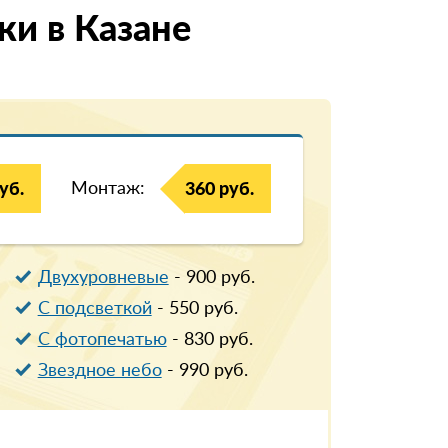
и в Казанe
Монтаж:
уб.
360 руб.
Двухуровневые
-
900
руб.
С подсветкой
-
550
руб.
С фотопечатью
-
830
руб.
Звездное небо
-
990
руб.