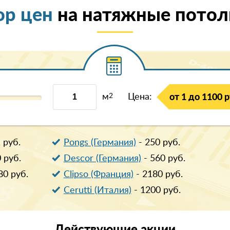
ор цен
на натяжные потолк
м
2
Цена:
от 1 до 1100 р
1
руб.
Pongs (Германия)
-
250
руб.
0
руб.
Descor (Германия)
-
560
руб.
80
руб.
Clipso (Франция)
-
2180
руб.
Cerutti (Италия)
-
1200
руб.