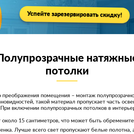
Успейте зарезервировать скидку!
Полупрозрачные натяжны
потолки
о преображения помещения – монтаж полупрозрачног
зновидностей, такой материал пропускает часть осв
 При включении полупрозрачных потолков в интерь
 около 15 сантиметров, что может быть обременит
тенка. Лучше всего свет пропускают белые полотна,