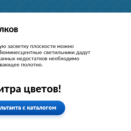
лков
вую засветку плоскости можно
 Люминесцентные светильники дадут
занных недостатков необходимо
ивающее полотно.
тра цветов!
льтанта с каталогом