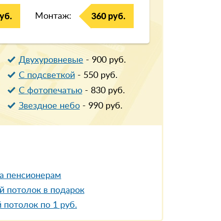
Монтаж:
уб.
360 руб.
Двухуровневые
-
900
руб.
С подсветкой
-
550
руб.
С фотопечатью
-
830
руб.
Звездное небо
-
990
руб.
а пенсионерам
й потолок в подарок
 потолок по 1 руб.