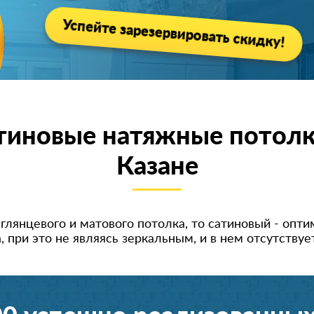
Успейте зарезервировать скидку!
тиновые натяжные потолк
Казанe
янцевого и матового потолка, то сатиновый - оптим
 при это не являясь зеркальным, и в нем отсутств