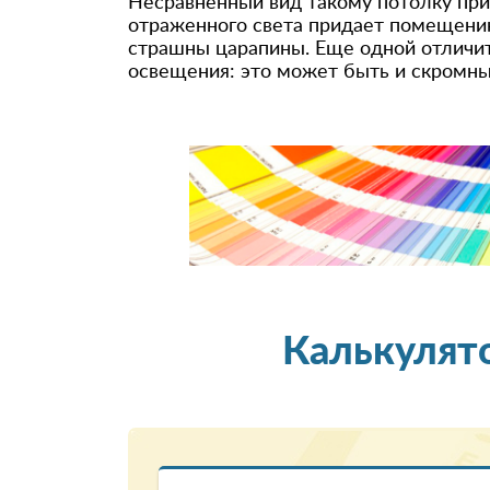
Несравненный вид такому потолку при
отраженного света придает помещению
страшны царапины. Еще одной отличите
освещения: это может быть и скромный
Калькулят