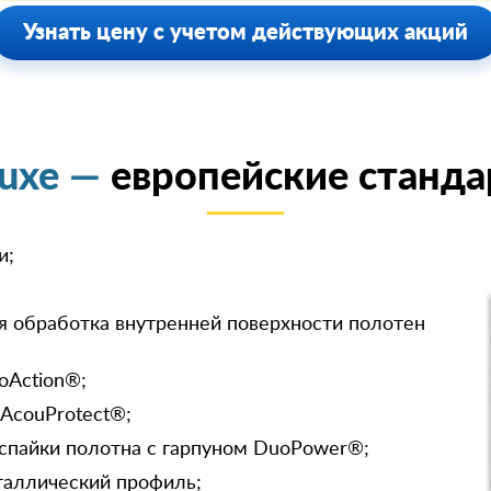
Узнать цену с учетом действующих акций
luxe —
европейские станда
и;
я обработка внутренней поверхности полотен
oAction®;
 AcouProtect®;
спайки полотна с гарпуном DuoPower®;
таллический профиль;