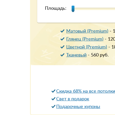
Площадь:
Матовый (Premium)
-
Глянец (Premium)
-
12
Цветной (Premium)
-
1
Тканевый
-
560
руб.
Скидка 68% на все потолк
Свет в подарок
Подарочные купоны