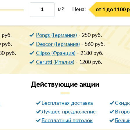
м
2
Цена:
от 1 до 1100 р
1
руб.
Pongs (Германия)
-
250
руб.
0
руб.
Descor (Германия)
-
560
руб.
80
руб.
Clipso (Франция)
-
2180
руб.
Cerutti (Италия)
-
1200
руб.
Действующие
акции
и
Бесплатная доставка
Cкидк
Лучшее предложение
Второ
Бесплатный потолок
Белый