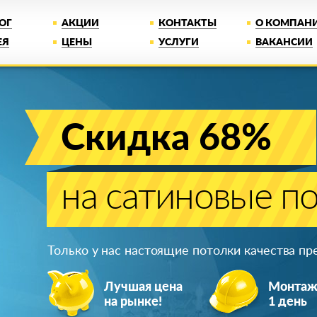
ОГ
АКЦИИ
КОНТАКТЫ
О КОМПАН
ЕЯ
ЦЕНЫ
УСЛУГИ
ВАКАНСИИ
Скидка 68%
на сатиновые п
Только у нас настоящие потолки качества п
Лучшая цена
Монта
на рынке!
1 день