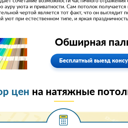
дает сочетание возможности частичного отражения с
 ауру уюта и приватности. Сам потолок получается
льной чертой является тот факт, что он выглядит п
 уют при естественном типе, и яркая праздничность
Обширная пали
Бесплатный выезд консу
ор цен
на натяжные потолк