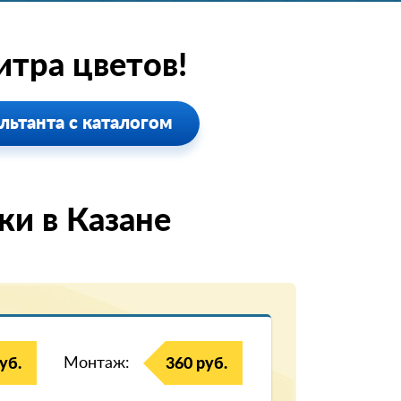
тра цветов!
льтанта с каталогом
и в Казанe
Монтаж:
уб.
360 руб.