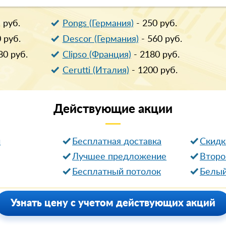
1
руб.
Pongs (Германия)
-
250
руб.
0
руб.
Descor (Германия)
-
560
руб.
80
руб.
Clipso (Франция)
-
2180
руб.
Cerutti (Италия)
-
1200
руб.
Действующие
акции
и
Бесплатная доставка
Cкидк
Лучшее предложение
Второ
Бесплатный потолок
Белый
Узнать цену с учетом действующих акций