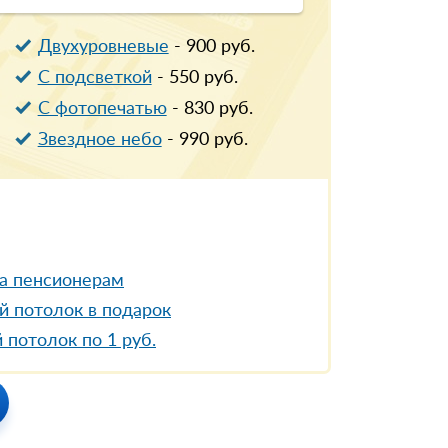
Двухуровневые
-
900
руб.
С подсветкой
-
550
руб.
С фотопечатью
-
830
руб.
Звездное небо
-
990
руб.
а пенсионерам
й потолок в подарок
 потолок по 1 руб.