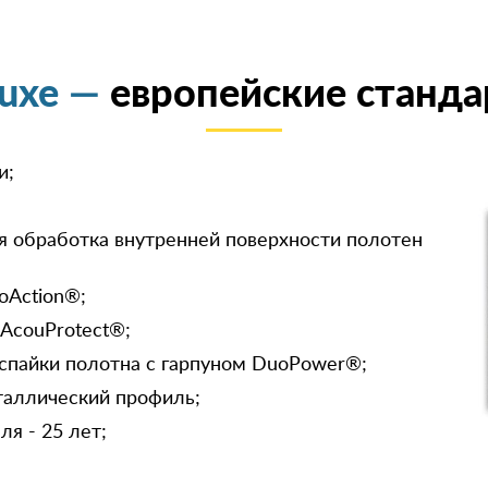
luxe —
европейские станда
и;
я обработка внутренней поверхности полотен
oAction®;
 AcouProtect®;
спайки полотна с гарпуном DuoPower®;
таллический профиль;
я - 25 лет;