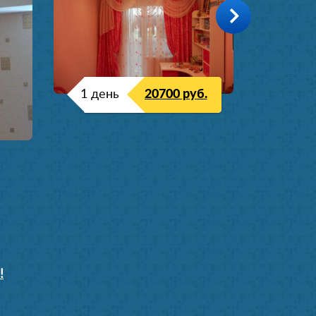
1 день
20700 руб.
!