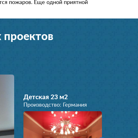
ятся пожаров. Еще одной приятной
98531***92
8 (964) 290-**-*3
8 (964) 764-**-*8
 проектов
91615***12
+792628***88
849974***17
+7 (926) 940-**-*7
896399***00
849556***72
Детская 23 м
2
Производство: Германия