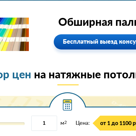
Обширная пали
Бесплатный выезд консу
ор цен
на натяжные потолк
м
2
Цена:
от 1 до 1100 р