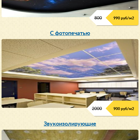
800
990 руб/м
2
С фотопечатью
2000
900 руб/м
2
Звукоизолирующие