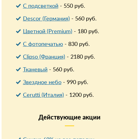
С подсветкой
-
550
руб.
Descor (Германия)
-
560
руб.
Цветной (Premium)
-
180
руб.
С фотопечатью
-
830
руб.
Clipso (Франция)
-
2180
руб.
Тканевый
-
560
руб.
Звездное небо
-
990
руб.
Cerutti (Италия)
-
1200
руб.
Действующие
акции