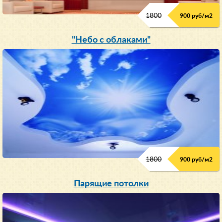
1800
900 руб/м
2
"Небо с облаками"
1800
900 руб/м
2
Парящие потолки