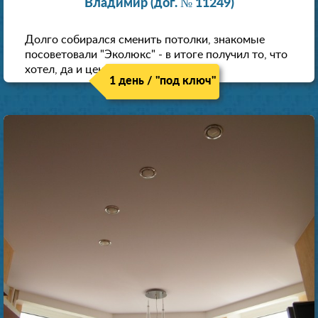
Владимир (дог. № 11249)
Долго собирался сменить потолки, знакомые
посоветовали "Эколюкс" - в итоге получил то, что
хотел, да и цена нормальная.
1 день / "под ключ"