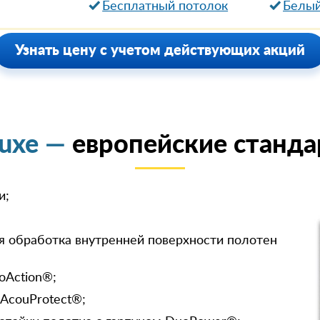
Бесплатный потолок
Белый
Узнать цену с учетом действующих акций
luxe —
европейские станда
и;
я обработка внутренней поверхности полотен
oAction®;
 AcouProtect®;