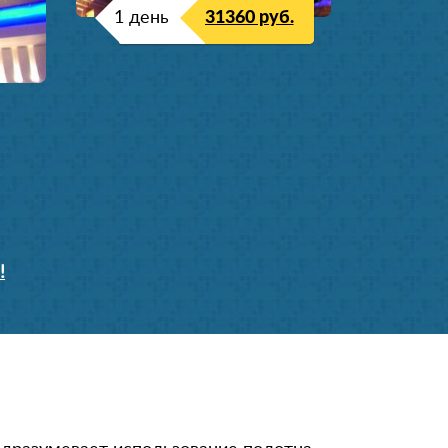
1 день
31360 руб.
!