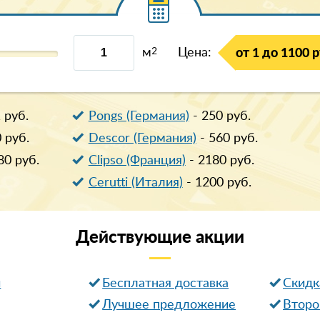
м
2
Цена:
от 1 до 1100 р
1
руб.
Pongs (Германия)
-
250
руб.
0
руб.
Descor (Германия)
-
560
руб.
80
руб.
Clipso (Франция)
-
2180
руб.
Cerutti (Италия)
-
1200
руб.
Действующие
акции
и
Бесплатная доставка
Cкидк
Лучшее предложение
Второ