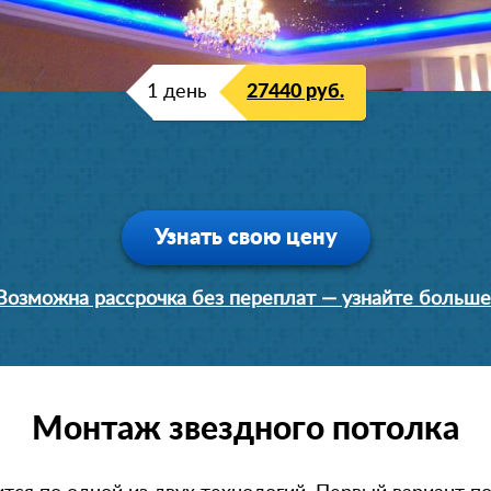
1 день
21560 руб.
1 день
27440 руб.
Узнать свою цену
Возможна рассрочка без переплат — узнайте больше
Монтаж звездного потолка