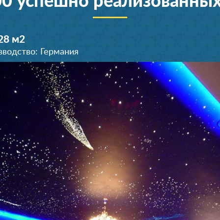
00 успешно реализованных
28 м
2
зводство: Германия
Комната 22 м
2
Производство: Германия