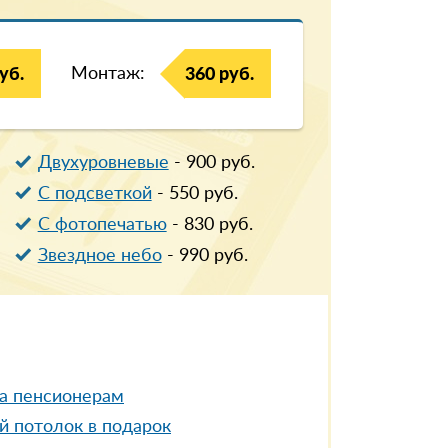
Монтаж:
уб.
360 руб.
Двухуровневые
-
900
руб.
С подсветкой
-
550
руб.
С фотопечатью
-
830
руб.
Звездное небо
-
990
руб.
а пенсионерам
й потолок в подарок