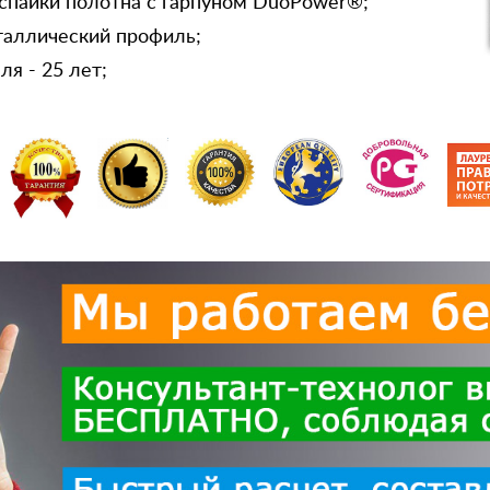
спайки полотна с гарпуном DuoPower®;
таллический профиль;
я - 25 лет;