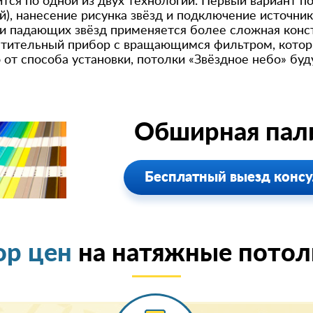
тся по одной из двух технологий. Первый вариант п
й), нанесение рисунка звёзд и подключение источн
 падающих звёзд применяется более сложная конс
тительный прибор с вращающимся фильтром, котор
от способа установки, потолки «Звёздное небо» бу
Обширная пали
Бесплатный выезд консу
ор цен
на натяжные потолк