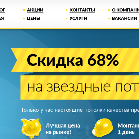
ОГ
АКЦИИ
КОНТАКТЫ
О КОМПАН
ЕЯ
ЦЕНЫ
УСЛУГИ
ВАКАНСИИ
Скидка 68%
на звездные по
Только у нас настоящие потолки качества п
Лучшая цена
Монта
на рынке!
1 день