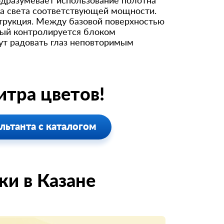
одразумевает использование полотна
ика света соответствующей мощности.
трукция. Между базовой поверхностью
ый контролируется блоком
дут радовать глаз неповторимым
тра цветов!
льтанта с каталогом
и в Казанe