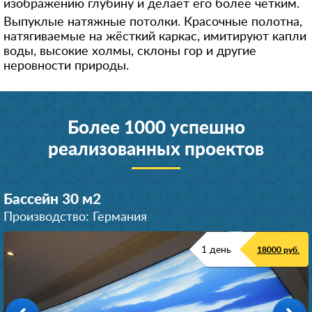
изображению глубину и делает его более чётким.
Выпуклые натяжные потолки. Красочные полотна,
натягиваемые на жёсткий каркас, имитируют капли
воды, высокие холмы, склоны гор и другие
неровности природы.
Более 1000 успешно
реализованных проектов
Бассейн 30 м
2
Производство: Германия
1 день
18000 руб.
Комната 19 м
Холл 24 м
Комната 21 м
Комната 17 м
Зал 24 м
Зал 38 м
2
2
2
2
2
2
Производство: Германия
Производство: Германия
Производство: Германия
Производство: Германия
Производство: Германия
Производство: Германия