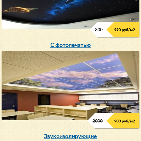
800
990 руб/м
2
С фотопечатью
2000
900 руб/м
2
Звукоизолирующие