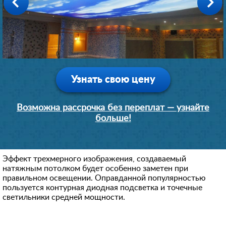
1 день
1 день
1 день
1 день
1 день
1 день
11400 руб.
14400 руб.
12600 руб.
10200 руб.
14400 руб.
22800 руб.
Узнать свою цену
Возможна рассрочка без переплат — узнайте
больше!
Эффект трехмерного изображения, создаваемый
натяжным потолком будет особенно заметен при
правильном освещении. Оправданной популярностью
пользуется контурная диодная подсветка и точечные
светильники средней мощности.