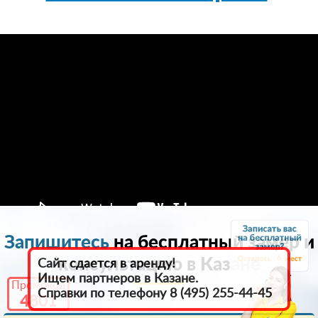
Запишитесь
на бесплатный замер и
6
консультацию в Казанe
Сайт сдается в аренду!
Ищем партнеров в Казанe.
Промокод
Справки по телефону 8 (495) 255-44-45
4801