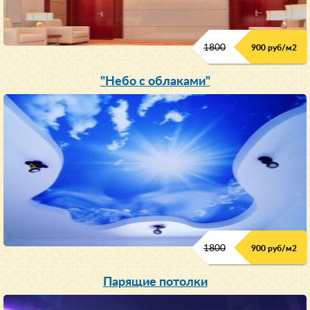
1800
900 руб/м
2
"Небо с облаками"
1800
900 руб/м
2
Парящие потолки