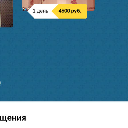
1 день
4600 руб.
!
ещения