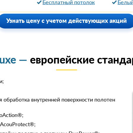
Бесплатный потолок
Белый
Узнать цену с учетом действующих акций
luxe —
европейские станда
и;
я обработка внутренней поверхности полотен
oAction®;
 AcouProtect®;