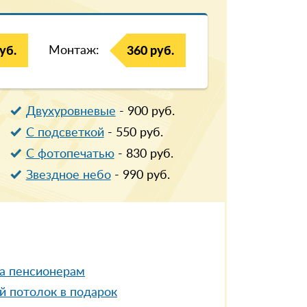
Монтаж:
уб.
360 руб.
Двухуровневые
-
900
руб.
С подсветкой
-
550
руб.
С фотопечатью
-
830
руб.
Звездное небо
-
990
руб.
а пенсионерам
й потолок в подарок