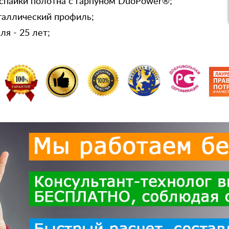
спайки полотна с гарпуном DuoPower®;
таллический профиль;
я - 25 лет;