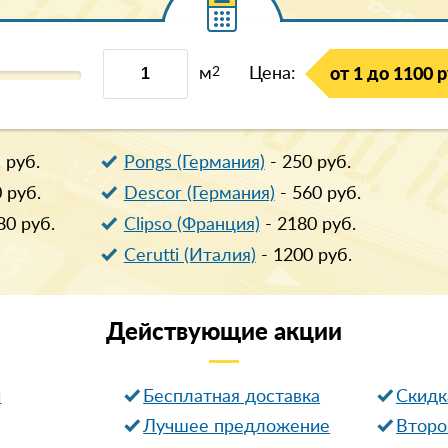
м
2
Цена:
от 1 до 1100 р
1
руб.
Pongs (Германия)
-
250
руб.
0
руб.
Descor (Германия)
-
560
руб.
80
руб.
Clipso (Франция)
-
2180
руб.
Cerutti (Италия)
-
1200
руб.
Действующие
акции
и
Бесплатная доставка
Cкидк
Лучшее предложение
Второ