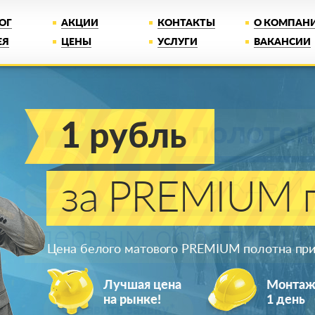
ОГ
АКЦИИ
КОНТАКТЫ
О КОМПАН
ЕЯ
ЦЕНЫ
УСЛУГИ
ВАКАНСИИ
1 рубль
за PREMIUM п
Цена белого матового PREMIUM полотна при 
Лучшая цена
Монта
на рынке!
1 день