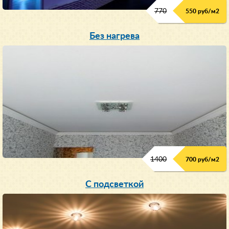
770
550 руб/м
2
Без нагрева
1400
700 руб/м2
С подсветкой