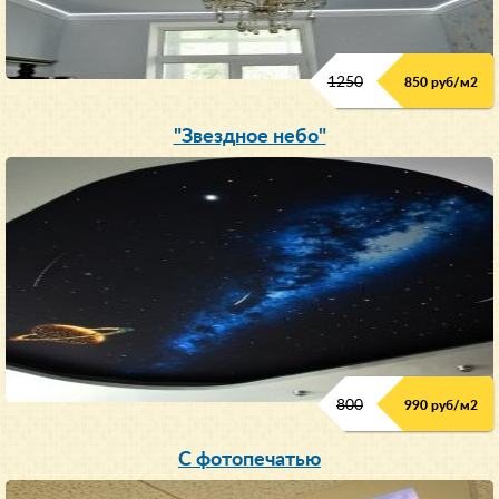
1250
850 руб/м
2
"Звездное небо"
800
990 руб/м
2
С фотопечатью