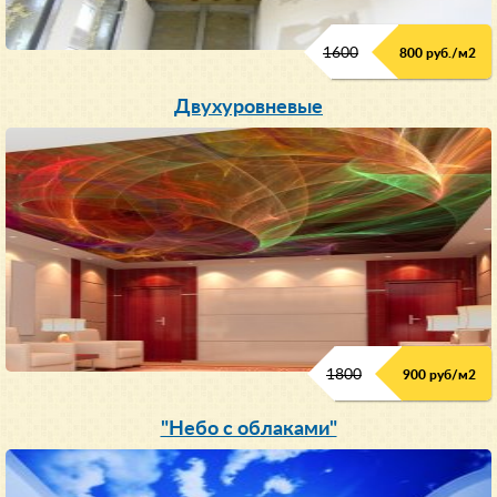
1600
800 руб./м2
Двухуровневые
1800
900 руб/м
2
"Небо с облаками"