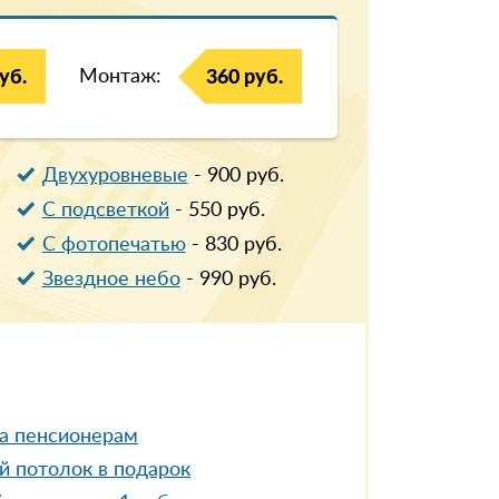
Монтаж:
уб.
360 руб.
Двухуровневые
-
900
руб.
С подсветкой
-
550
руб.
С фотопечатью
-
830
руб.
Звездное небо
-
990
руб.
а пенсионерам
й потолок в подарок