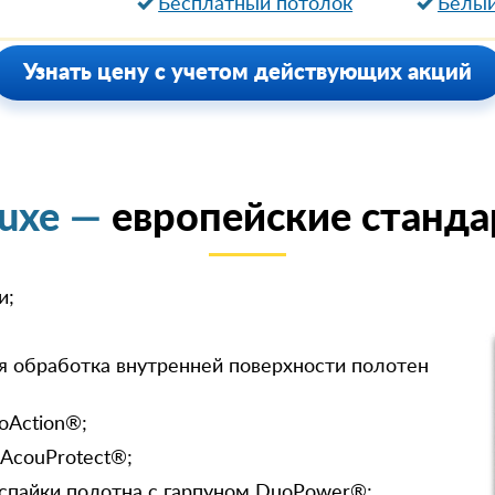
Бесплатный потолок
Белый
Узнать цену с учетом действующих акций
luxe —
европейские станда
и;
я обработка внутренней поверхности полотен
oAction®;
 AcouProtect®;
спайки полотна с гарпуном DuoPower®;