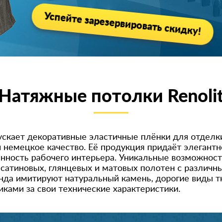
Успейте зарезервировать скидку!
Натяжные потолки Renoli
ускает декоративные эластичные плёнки для отделки
 немецкое качество. Её продукция придаёт элеган
нность рабочего интерьера. Уникальные возможност
сатиновых, глянцевых и матовых полотен с различ
нда имитируют натуральный камень, дорогие виды тк
иками за свои технические характеристики.