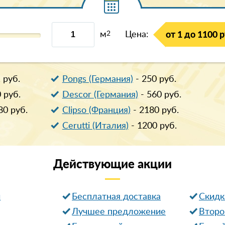
м
2
Цена:
от 1 до 1100 р
1
руб.
Pongs (Германия)
-
250
руб.
0
руб.
Descor (Германия)
-
560
руб.
80
руб.
Clipso (Франция)
-
2180
руб.
Cerutti (Италия)
-
1200
руб.
Действующие
акции
и
Бесплатная доставка
Cкидк
Лучшее предложение
Второ