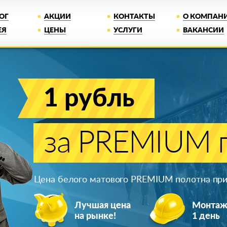
ОГ
АКЦИИ
КОНТАКТЫ
О КОМПАН
ЕЯ
ЦЕНЫ
УСЛУГИ
ВАКАНСИИ
1 рубль
за PREMIUM п
Цена белого матового PREMIUM полотна при 
Лучшая цена
Монта
на рынке!
1 день