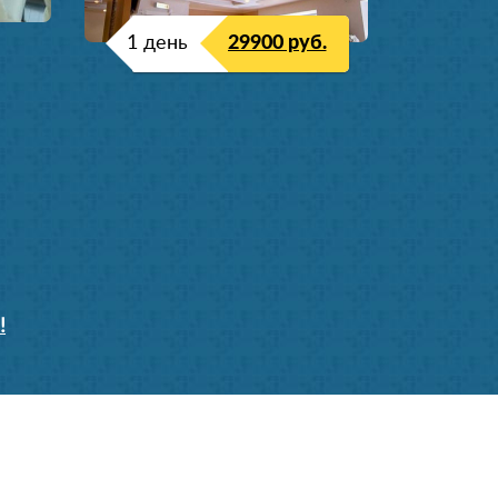
1 день
29900 руб.
!