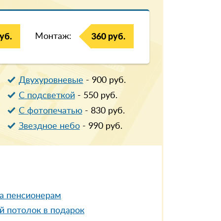
Монтаж:
уб.
360 руб.
Двухуровневые
-
900
руб.
С подсветкой
-
550
руб.
С фотопечатью
-
830
руб.
Звездное небо
-
990
руб.
а пенсионерам
й потолок в подарок