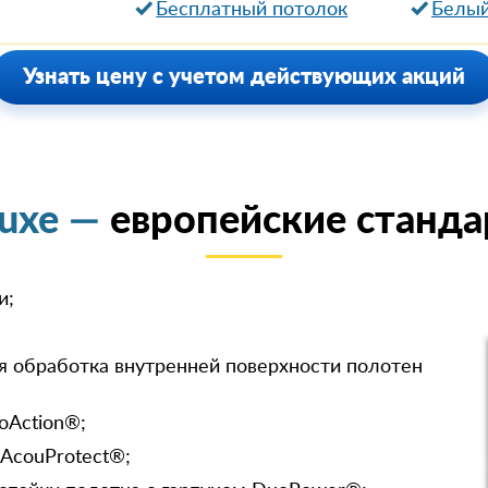
Бесплатный потолок
Белый
Узнать цену с учетом действующих акций
luxe —
европейские станда
и;
я обработка внутренней поверхности полотен
oAction®;
 AcouProtect®;