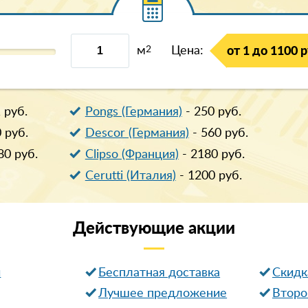
м
2
Цена:
от 1 до 1100 р
1
руб.
Pongs (Германия)
-
250
руб.
0
руб.
Descor (Германия)
-
560
руб.
80
руб.
Clipso (Франция)
-
2180
руб.
Cerutti (Италия)
-
1200
руб.
Действующие
акции
и
Бесплатная доставка
Cкидк
Лучшее предложение
Второ