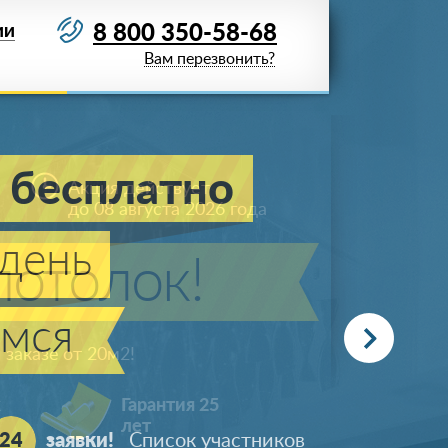
8 800 350-58-68
ИИ
Вам перезвонить?
Акция действует
до 08 августа 2026 года
отолок!
заказе от 20м
2
!
ж
Гарантия 25
лет