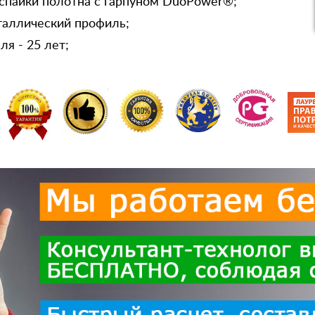
спайки полотна с гарпуном DuoPower®;
таллический профиль;
я - 25 лет;