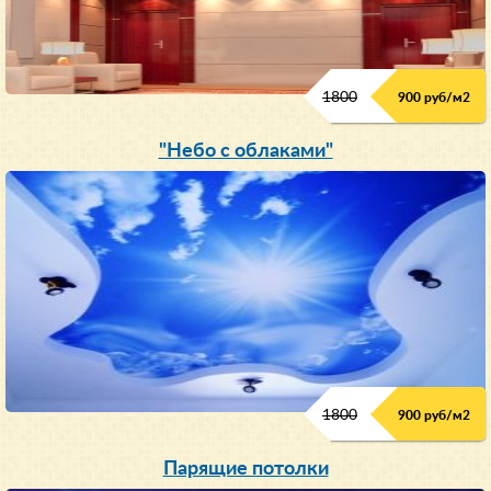
1800
900 руб/м
2
"Небо с облаками"
1800
900 руб/м
2
Парящие потолки