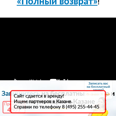
«Полный возврат»
!
Запишитесь
на бесплатный замер и
8
Сайт сдается в аренду!
консультацию в Казанe
Ищем партнеров в Казанe.
Промокод
Справки по телефону 8 (495) 255-44-45
4801