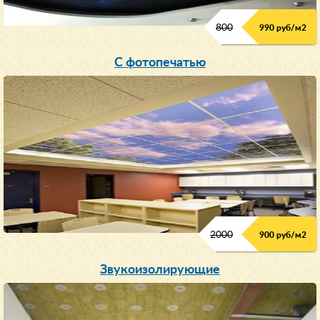
800
990 руб/м
2
С фотопечатью
2000
900 руб/м
2
Звукоизолирующие