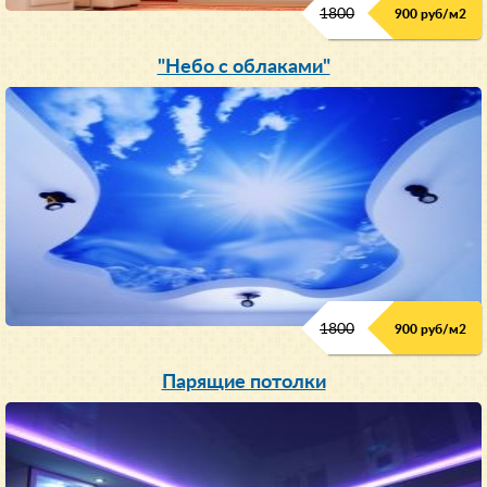
1800
900 руб/м
2
"Небо с облаками"
1800
900 руб/м
2
Парящие потолки