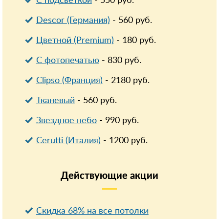
С подсветкой
-
550
руб.
Descor (Германия)
-
560
руб.
Цветной (Premium)
-
180
руб.
С фотопечатью
-
830
руб.
Clipso (Франция)
-
2180
руб.
Тканевый
-
560
руб.
Звездное небо
-
990
руб.
Cerutti (Италия)
-
1200
руб.
Действующие
акции
Скидка 68% на все потолки