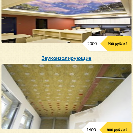
2000
900 руб/м
2
Звукоизолирующие
1600
800 руб./м2