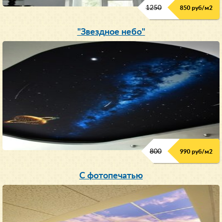
1250
850 руб/м
2
"Звездное небо"
800
990 руб/м
2
С фотопечатью