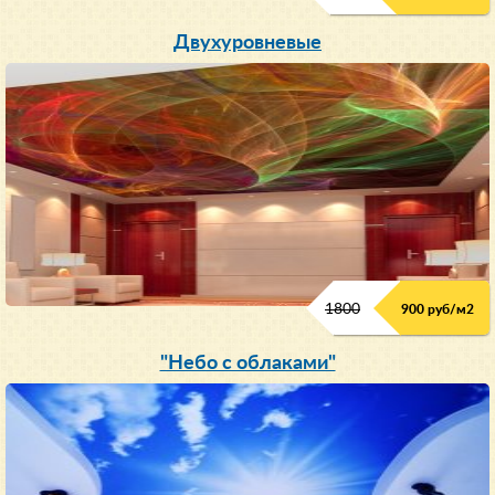
Двухуровневые
1800
900 руб/м
2
"Небо с облаками"