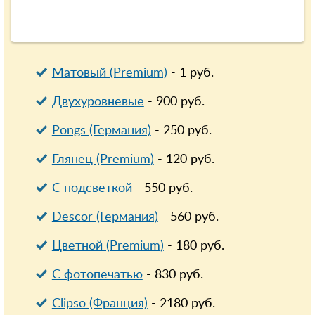
Матовый (Premium)
-
1
руб.
Двухуровневые
-
900
руб.
Pongs (Германия)
-
250
руб.
Глянец (Premium)
-
120
руб.
С подсветкой
-
550
руб.
Descor (Германия)
-
560
руб.
Цветной (Premium)
-
180
руб.
С фотопечатью
-
830
руб.
Clipso (Франция)
-
2180
руб.