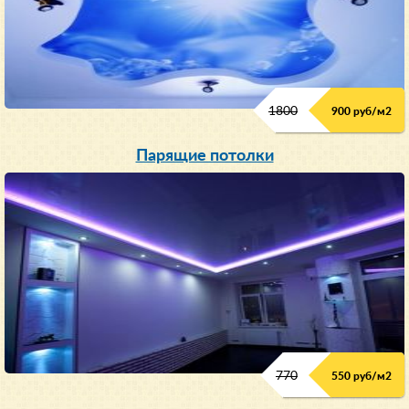
1800
900 руб/м
2
Парящие потолки
770
550 руб/м
2