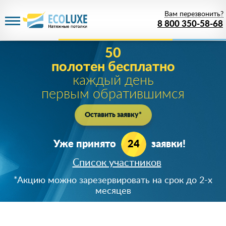
Вам перезвонить?
8 800 350-58-68
50
полотен бесплатно
каждый день
первым обратившимся
Оставить заявку*
Уже принято
24
заявки!
Список участников
+7 (919) 723-**-*5
*Акцию можно зарезервировать на срок до 2-х
890366***24
месяцев
8 (926) 64*-43-65
+7 (920) 824-**-*4