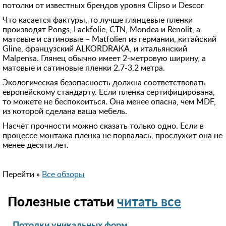
8 (964) 764-**-*8
потолки от известных брендов уровня Clipso и Descor
91615***12
Что касается фактуры, то лучше глянцевые пленки
производят Pongs, Lackfolie, CTN, Mondea и Renolit, а
+792628***88
матовые и сатиновые – Matfolien из германии, китайский
Gline, французский ALKORDRAKA, и итальянский
849974***17
Malpensa. Глянец обычно имеет 2-метровую ширину, а
матовые и сатиновые пленки 2.7-3,2 метра.
+7 (926) 940-**-*7
Экологическая безопасность должна соответствовать
896399***00
европейскому стандарту. Если пленка сертифицирована,
то можете не беспокоиться. Она менее опасна, чем MDF,
849556***72
из которой сделана ваша мебель.
Насчёт прочности можно сказать только одно. Если в
процессе монтажа пленка не порвалась, прослужит она не
менее десяти лет.
Перейти »
Все обзоры
Полезные статьи
читать все
Потолки уникальных форм