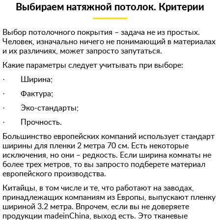
Выбираем натяжной потолок. Критерии
8 (916) 740-**-*1
Скрыть
898522***68
Выбор потолочного покрытия – задача не из простых.
Человек, изначально ничего не понимающий в материалах
90674***78
и их различиях, может запросто запутаться.
892532***70
Какие параметры следует учитывать при выборе:
+7 (926) 586-**-*3
· Ширина;
8 (962) 966-**-*7
· Фактура;
· Эко-стандарты;
899984***13
· Прочность.
+791754***74
Большинство европейских компаний использует стандарт
+791628***10
ширины для пленки 2 метра 70 см. Есть некоторые
исключения, но они – редкость. Если ширина комнаты не
896851***98
более трех метров, то вы запросто подберете материал
+796715***87
европейского производства.
Китайцы, в том числе и те, что работают на заводах,
98531***92
принадлежащих компаниям из Европы, выпускают пленку
8 (964) 290-**-*3
шириной 3.2 метра. Впрочем, если вы не доверяете
продукции madeinChina, выход есть. Это тканевые